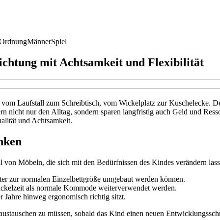
 Ordnung
Männer
Spiel
chtung mit Achtsamkeit und Flexibilität
 vom Laufstall zum Schreibtisch, vom Wickelplatz zur Kuschelecke. Des
rn nicht nur den Alltag, sondern sparen langfristig auch Geld und Ress
alität und Achtsamkeit.
nken
ahl von Möbeln, die sich mit den Bedürfnissen des Kindes verändern lass
äter zur normalen Einzelbettgröße umgebaut werden können.
Wickelzeit als normale Kommode weiterverwendet werden.
r Jahre hinweg ergonomisch richtig sitzt.
 austauschen zu müssen, sobald das Kind einen neuen Entwicklungsschr