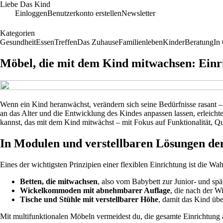
Liebe Das Kind
Einloggen
Benutzerkonto erstellen
Newsletter
Kategorien
Gesundheit
Essen
Treffen
Das Zuhause
Familienleben
Kinder
Beratung
In
Möbel, die mit dem Kind mitwachsen: Einri
Wenn ein Kind heranwächst, verändern sich seine Bedürfnisse rasant –
an das Alter und die Entwicklung des Kindes anpassen lassen, erleichte
kannst, das mit dem Kind mitwächst – mit Fokus auf Funktionalität, Qu
In Modulen und verstellbaren Lösungen de
Eines der wichtigsten Prinzipien einer flexiblen Einrichtung ist die W
Betten, die mitwachsen
, also vom Babybett zur Junior- und sp
Wickelkommoden mit abnehmbarer Auflage
, die nach der 
Tische und Stühle mit verstellbarer Höhe
, damit das Kind übe
Mit multifunktionalen Möbeln vermeidest du, die gesamte Einrichtung