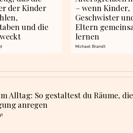
er der Kinder
– wenn Kinder,
hlen,
Geschwister un
taben und die
Eltern gemein
 weckt
lernen
gt
Michael Brandt
im Alltag: So gestaltest du Räume, die
gung anregen
gt