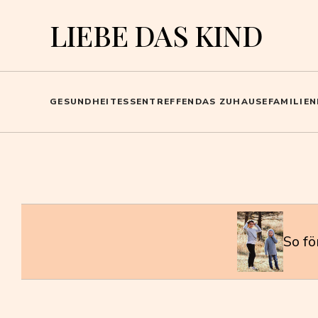
LIEBE DAS KIND
GESUNDHEIT
ESSEN
TREFFEN
DAS ZUHAUSE
FAMILIE
So fö