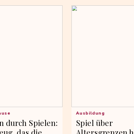
ause
Ausbildung
n durch Spielen:
Spiel über
eug, das die
Altersgrenzen 