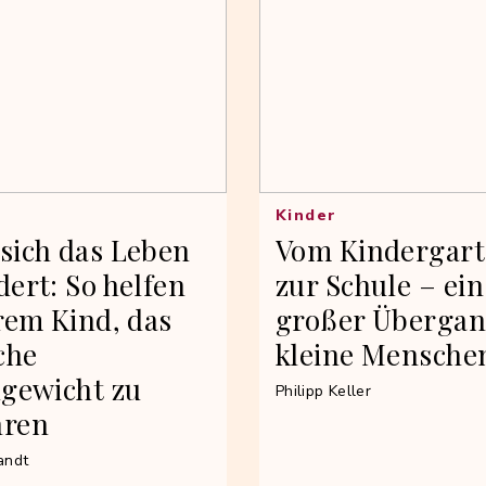
Kinder
sich das Leben
Vom Kindergar
ert: So helfen
zur Schule – ein
rem Kind, das
großer Übergan
che
kleine Mensche
hgewicht zu
Philipp Keller
hren
andt