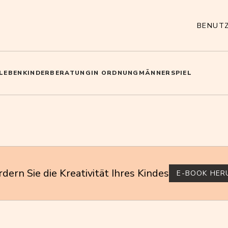
BENUT
NLEBEN
KINDER
BERATUNG
IN ORDNUNG
MÄNNER
SPIEL
rdern Sie die Kreativität Ihres Kindes
E-BOOK HER