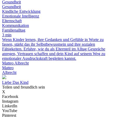
Gesundheit
Gesundheit
Kindliche Entwicklung
Emotionale Intelligenz
Elternschaft
Kommunikation
Familienalltag
3 min
Wenn Kinder lernen, ihre Gedanken und Gefühle in Worte zu
fassen, stärkt das ihr Selbstbewusstsein und ihre sozialen
Fähigkeiten. Erfahre, wie du als Elternteil im Alltag Gespräche
anregen, Vertrauen schaffen und dein Kind auf seinem Weg zu
emotionaler Ausdruckskraft begleiten kannst.
Matteo Albrecht
Matteo
Albrecht
Liebe Das Kind
Teilen und freundlich sein
X
Facebook
Instagram
LinkedIn
YouTube
Pinterest