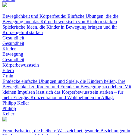
Beweglichkeit und Körperfreude: Einfache Übungen, die die
Bewegung und das Körperbewusstsein von Kindern stärken
Spielerische Ideen, die Kinder in Bewegung bringen und ihr
Körpergefühl stärken
Gesundheit
Gesundheit
Kinder
Bewegung
Gesundheit
Körperbewusstsein
Eltern
7 min
Entdecke einfache Übungen und Spiele, die Kindern helfen, ihre
Beweglichkeit zu fördern und Freude an Bewegung zu erleben. Mit
kleinen Impulsen lässt sich das Körperbewusstsein stärken – für
mehr Energie, Konzentration und Wohlbefinden im Alltag.
Philipp Keller
Philipp
Keller
Freundschaften, die bleiben: Was zeichnet gesunde Beziehungen in